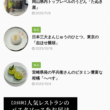
岡山県内トップレベルのうどん「たぬき
屋」
2025/11/9
食品
日本三大まんじゅうのひとつ、東京の
「志ほせ饅頭」
2025/10/18
食品
宮崎県発の平兵衛さんのビタミン豊富な
柑橘「へべす」
2025/10/4