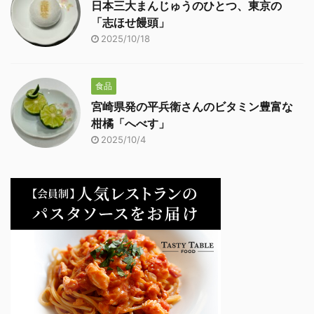
日本三大まんじゅうのひとつ、東京の
「志ほせ饅頭」
2025/10/18
食品
宮崎県発の平兵衛さんのビタミン豊富な
柑橘「へべす」
2025/10/4