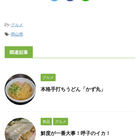
-
グルメ
-
岡山県
関連記事
グルメ
本格手打ちうどん「かず丸」
食品
グルメ
鮮度が一番大事！呼子のイカ！