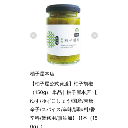
柚子屋本店
【柚子屋公式発送】柚子胡椒
（150g） 単品│ 柚子屋本店 【 
ゆず/ゆずこしょう/国産/青唐
辛子/スパイス/辛味/調味料/香
辛料/業務用/無添加】 (1本（15
0g）)