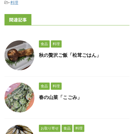
-
料理
関連記事
食品
料理
秋の贅沢ご飯「松茸ごはん」
食品
料理
春の山菜「こごみ」
お取り寄せ
食品
料理