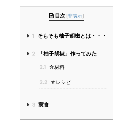
目次
[
非表示
]
1
そもそも柚子胡椒とは・・・
2
「柚子胡椒」作ってみた
2.1
☆材料
2.2
☆レシピ
3
実食