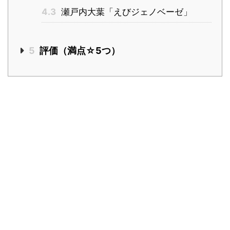
4.3
瀬戸内大葉「えびジェノベーゼ」
5
評価（満点☆5つ）