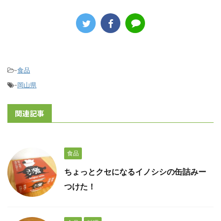
-
食品
-
岡山県
関連記事
食品
ちょっとクセになるイノシシの缶詰みー
つけた！