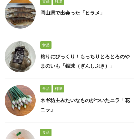
食品
料理
岡山県で出会った「ヒラメ」
食品
粘りにびっくり！もっちりとろとろのや
まのいも「銀沫（ぎんしぶき）」
食品
料理
ネギ坊主みたいなものがついたニラ「花
ニラ」
食品