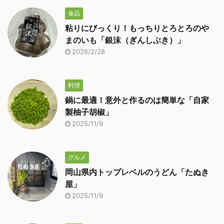
食品
粘りにびっくり！もっちりとろとろのや
まのいも「銀沫（ぎんしぶき）」
2026/2/28
料理
鍋に最適！意外と作るのは簡単な「自家
製柚子胡椒」
2025/11/9
グルメ
岡山県内トップレベルのうどん「たぬき
屋」
2025/11/9