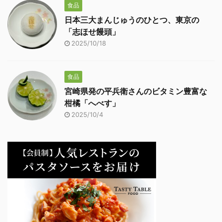
食品
日本三大まんじゅうのひとつ、東京の
「志ほせ饅頭」
2025/10/18
食品
宮崎県発の平兵衛さんのビタミン豊富な
柑橘「へべす」
2025/10/4