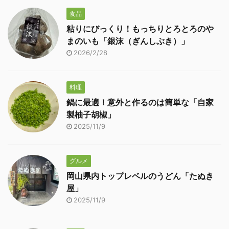
食品
粘りにびっくり！もっちりとろとろのや
まのいも「銀沫（ぎんしぶき）」
2026/2/28
料理
鍋に最適！意外と作るのは簡単な「自家
製柚子胡椒」
2025/11/9
グルメ
岡山県内トップレベルのうどん「たぬき
屋」
2025/11/9