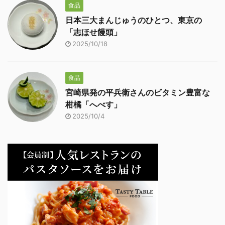
食品
日本三大まんじゅうのひとつ、東京の
「志ほせ饅頭」
2025/10/18
食品
宮崎県発の平兵衛さんのビタミン豊富な
柑橘「へべす」
2025/10/4