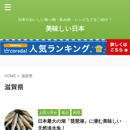
日本のおいしい食べ物・飲み物・レシピなどをご紹介！
美味しい日本
HOME
>
滋賀県
滋賀県
お取り寄せ
食品
料理
日本最大の湖「琵琶湖」に潜む美味しい
天然淡水魚！