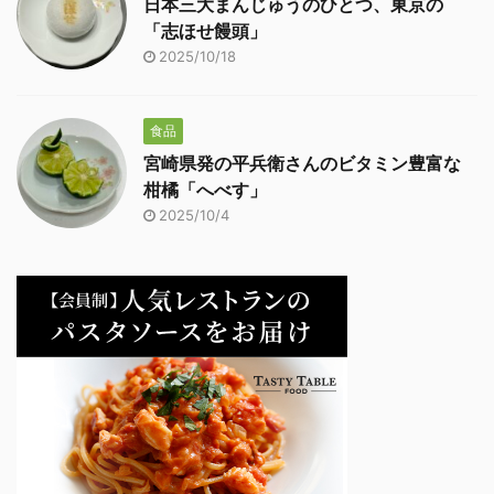
日本三大まんじゅうのひとつ、東京の
「志ほせ饅頭」
2025/10/18
食品
宮崎県発の平兵衛さんのビタミン豊富な
柑橘「へべす」
2025/10/4