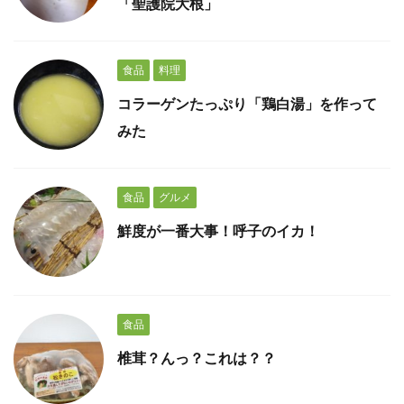
「聖護院大根」
食品
料理
コラーゲンたっぷり「鶏白湯」を作って
みた
食品
グルメ
鮮度が一番大事！呼子のイカ！
食品
椎茸？んっ？これは？？