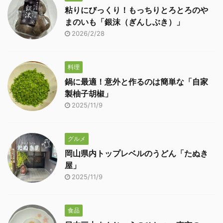
粘りにびっくり！もっちりとろとろのや
まのいも「銀沫（ぎんしぶき）」
2026/2/28
料理
鍋に最適！意外と作るのは簡単な「自家
製柚子胡椒」
2025/11/9
グルメ
岡山県内トップレベルのうどん「たぬき
屋」
2025/11/9
食品