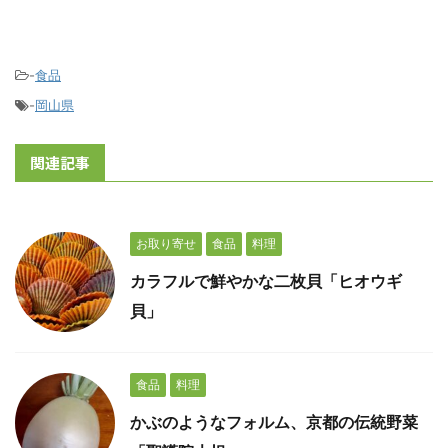
-
食品
-
岡山県
関連記事
お取り寄せ
食品
料理
カラフルで鮮やかな二枚貝「ヒオウギ
貝」
食品
料理
かぶのようなフォルム、京都の伝統野菜